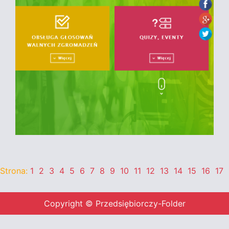
Strona:
1
2
3
4
5
6
7
8
9
10
11
12
13
14
15
16
17
Copyright © Przedsiębiorczy-Folder