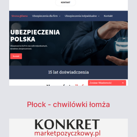
Płock - chwilówki łomża