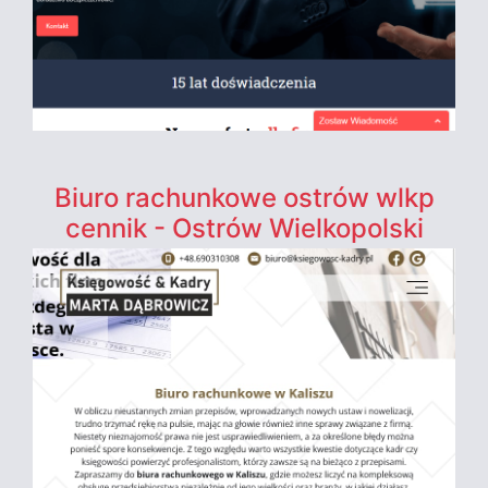
Biuro rachunkowe ostrów wlkp
cennik - Ostrów Wielkopolski