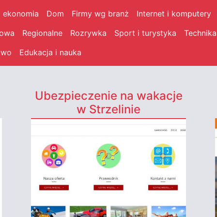
i ekonomia
Dom
Firmy wg branż
Internet i komputery
łowa
Regionalne
Rozrywka
Sport i turystyka
Technika
two
Edukacja i nauka
Ubezpieczenie na wakacje
w Strzelinie