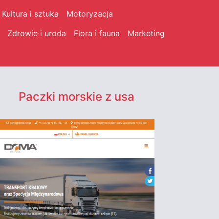
Kultura i sztuka
Motoryzacja
Zdrowie i uroda
Flora i fauna
Marketing
Paczki morskie z usa