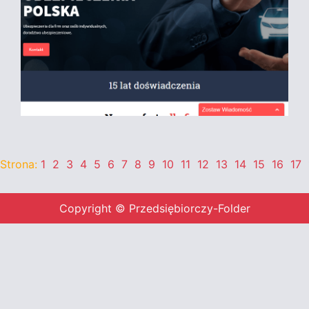
Strona:
1
2
3
4
5
6
7
8
9
10
11
12
13
14
15
16
17
Copyright © Przedsiębiorczy-Folder