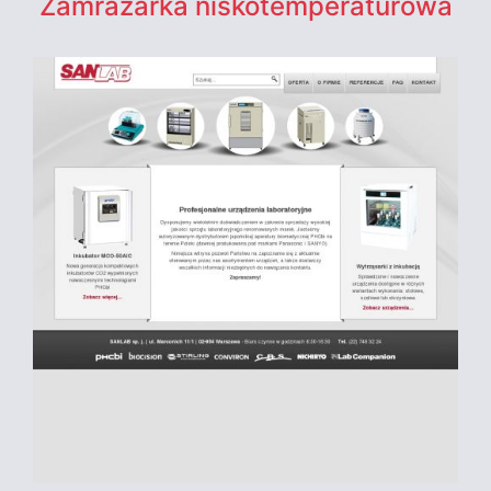
Zamrażarka niskotemperaturowa