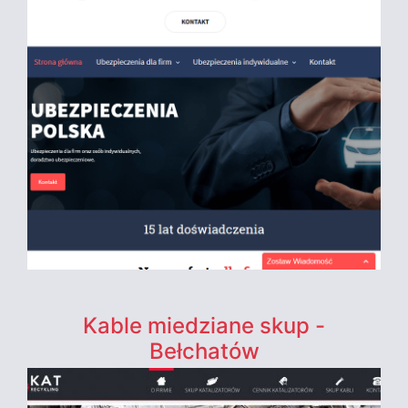
Kable miedziane skup -
Bełchatów